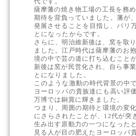
代です。
薩摩藩の焼き物工場の工長を務め
期待を背負っていました。藩が
発展させることを目指し、パリ
とになったからです。
さらに、明治維新後は、窯を取
ました。江戸時代は薩摩藩のお
境の中で芸の道に打ち込むこと
新後は窯が民営化され、自ら事
とになりました。
このような激動の時代背景の中
ヨーロッパの貴族達にも高い評価
万博では銅賞に輝きました。
つまり、周囲の期待と環境の変
にさらされたことが、12代が突
生み出す原動力の一つになった
見る人が目の肥えたヨーロッパ