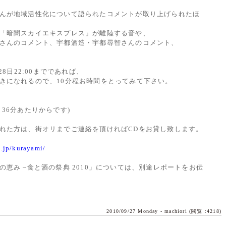
んが地域活性化について語られたコメントが取り上げられたほ
「暗闇スカイエキスプレス」が離陸する音や、
さんのコメント、宇都酒造・宇都尋智さんのコメント、
28日22:00までであれば、
きになれるので、10分程お時間をとってみて下さい。
/
36分あたりからです)
れた方は、街オリまでご連絡を頂ければCDをお貸し致します。
i.jp/kurayami/
恵み ~食と酒の祭典 2010」については、別途レポートをお伝
2010/09/27 Monday -
machiori
(閲覧 :4218)