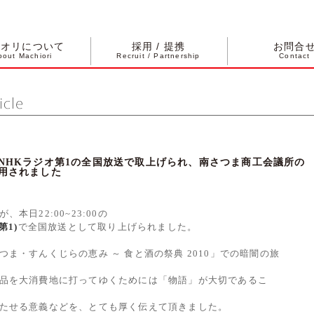
チオリについて
採用 / 提携
お問合
bout Machiori
Recruit / Partnership
Contact
NHKラジオ第1の全国放送で取上げられ、南さつま商工会議所の
用されました
本日22:00~23:00の
第1)
で全国放送として取り上げられました。
ま・すんくじらの恵み ～ 食と酒の祭典 2010」での暗闇の旅
品を大消費地に打ってゆくためには「物語」が大切であるこ
たせる意義などを、とても厚く伝えて頂きました。