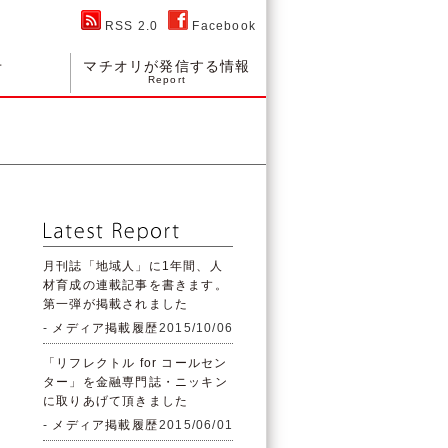
RSS 2.0
Facebook
せ
マチオリが発信する情報
Report
月刊誌「地域人」に1年間、人
材育成の連載記事を書きます。
第一弾が掲載されました
-
メディア掲載履歴
2015/10/06
「リフレクトル for コールセン
ター」を金融専門誌・ニッキン
に取りあげて頂きました
-
メディア掲載履歴
2015/06/01