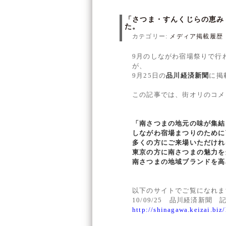
「さつま・すんくじらの恵み～
た。
カテゴリー:
メディア掲載履歴
9月のしながわ宿場祭りで行
が、
9月25日の
品川経済新聞
に掲
この記事では、街オリのコメ
「南さつまの地元の味が集結
しながわ宿場まつりのために
多くの方にご来場いただけれ
東京の方に南さつまの魅力を
南さつまの地域ブランドを高
以下のサイトでご覧になれま
10/09/25 品川経済新聞 
http://shinagawa.keizai.biz