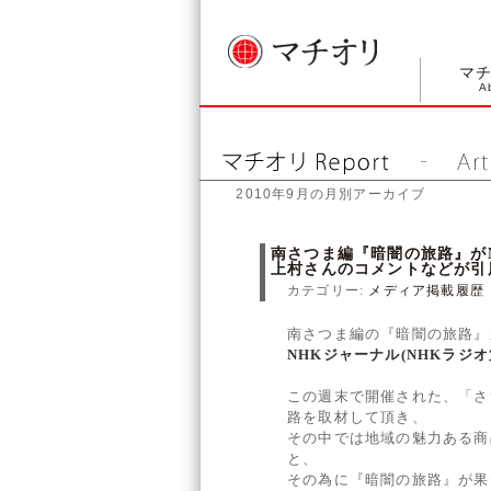
マ
A
2010年9月の月別アーカイブ
南さつま編『暗闇の旅路』が
上村さんのコメントなどが引
カテゴリー:
メディア掲載履歴
南さつま編の『暗闇の旅路』が、
NHKジャーナル(NHKラジオ
この週末で開催された、「さつ
路を取材して頂き、
その中では地域の魅力ある商
と、
その為に『暗闇の旅路』が果