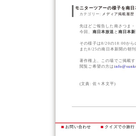
モニターツアーの様子を南日
カテゴリー:
メディア掲載履歴
先ほどご報告した南さつま・
今回、
南日本放送
と
南日本新
その様子は8/20の18:0
また8/25の南日本新聞の朝
著作権上、この場でご掲載す
閲覧ご希望の方は
info@sunku
(文責: 佐々木文平)
お問い合わせ
クイズで小旅行