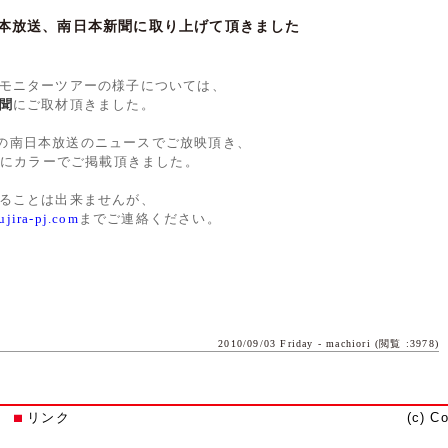
本放送、南日本新聞に取り上げて頂きました
モニターツアーの様子については、
聞
にご取材頂きました。
0からの南日本放送のニュースでご放映頂き、
刊にカラーでご掲載頂きました。
ることは出来ませんが、
jira-pj.com
までご連絡ください。
2010/09/03 Friday -
machiori
(閲覧 :3978)
リンク
(c) C