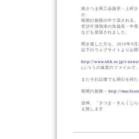
南さつま商工会議所・上村さ
か、
暗闇の旅路の中で流される、
笠沙片浦漁港の漁協長・中尾
なども放送されました。
聞き逃した方も、2010年9月
以下のウェブサイトよりお聞
http://www.nhk.or.jp/r-news
(ふつうの速度のファイルで、
またそれ以後でも関心を持た
暗闇の旅路 –
http://machior
追伸、「さつま・すんくじらの
え致します