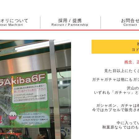
チオリについて
採用 / 提携
お問合
bout Machiori
Recruit / Partnership
Contact
ヨドバ
残念、正
見た目以上にたく
ガチャガチャは他にもガ
沢山
いずれも「ガチャッ」
ガシャポン、ガチャは
今ではカプセルで販売さ
中に入って
秋葉原ならではの