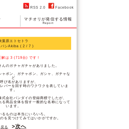
RSS 2.0
Facebook
せ
マチオリが発信する情報
Report
秋葉原エトセトラ
シAkiba ( 2 / 7 )
解は 3 (719台) です！
さんのガチャガチャがありました。
シャポン、ガチャポン、ガシャ、ガチャな
ど
の呼び名がありますが、
とレバーを回す時のワクワクを表していま
す。
株式会社バンダイの登録商標でしたが、
れる商品全体を指す一般的な名称になって
います。
いるものは本当にいろいろ。
ものを見つけてみてはいかがですか。
>
次へ
戻る